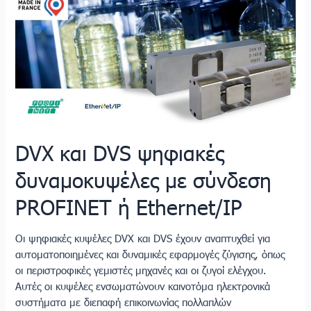
και
DVS
ψηφιακές
δυναμοκυψέλες
με
σύνδεση
PROFINET
ή
Ethernet/IP
DVX και DVS ψηφιακές
δυναμοκυψέλες με σύνδεση
PROFINET ή Ethernet/IP
Οι ψηφιακές κυψέλες DVX και DVS έχουν αναπτυχθεί για
αυτοματοποιημένες και δυναμικές εφαρμογές ζύγισης, όπως
οι περιστροφικές γεμιστές μηχανές και οι ζυγοί ελέγχου.
Αυτές οι κυψέλες ενσωματώνουν καινοτόμα ηλεκτρονικά
συστήματα με διεπαφή επικοινωνίας πολλαπλών