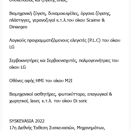
Βιομηχανική ζύγιση, δυναμοκυψέλες, όργανα ζύγισης,
πλάστιγγες, γερανοζυγοί κ.τ.λ.του οίκου Scaime &
Diniargeo
Λογικούς προγραμματιζόμενους ελεγκτές (P.L.C) του οίκου
LG
Σερβοκινητήρες και Σερβοενισχυτές, παλμογεννήτριες του
οίκου LG
Οθόνες αφής HMI του οίκου M2I
Βιομηχανικοί αισθητήρες, φωτοκύτταρα, επαγωγικοί &
χωρητικοί, laser, κ.τ.λ. του οίκου Di soric
SYSKEVASIA 2022
17η Διεθνής Έκθεση Συσκευασιών, Μηχανημάτων,